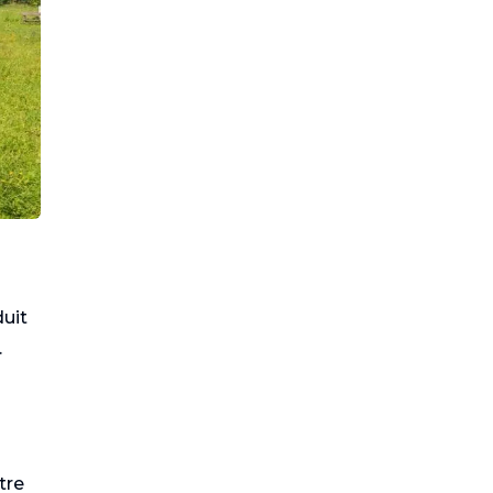
duit
.
tre